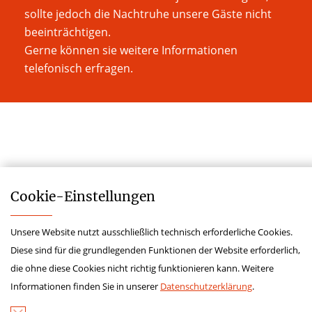
sollte jedoch die Nachtruhe unsere Gäste nicht
beeinträchtigen.
Gerne können sie weitere Informationen
telefonisch erfragen.
Cookie-­Einstellungen
Unsere Website nutzt ausschließlich technisch erforderliche Cookies.
Impressum
Diese sind für die grundlegenden Funktionen der Website erforderlich,
Datenschutz
die ohne diese Cookies nicht richtig funktionieren kann. Weitere
Kontakt
Informationen finden Sie in unserer
Datenschutzerklärung
.
Hinweisgeberschutz