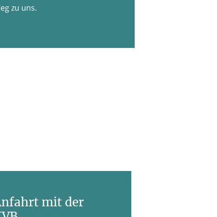
eg zu uns.
nfahrt mit der
KVB