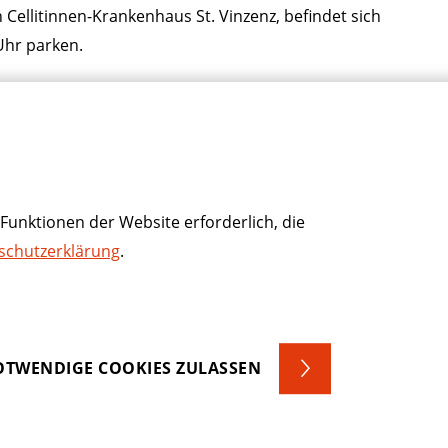
litinnen-Krankenhaus St. Vinzenz, befindet sich
Uhr parken.
litinnen-Hospiz St. Marien halten. Dort sollte
lich unbegrenzte ärztliche und weitere Versorgung
ichtiger Abschleppdienst beauftragt.
Funktionen der Website erforderlich, die
schutzerklärung
.
TWENDIGE COOKIES ZULASSEN
enschutz
Kontakt
Hinweisgeberschutz